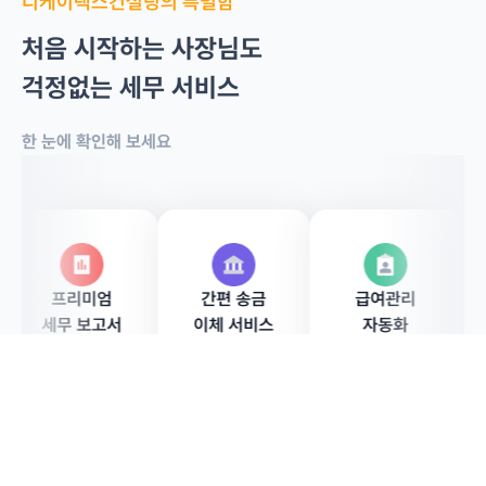
디케이택스컨설팅의 특별함
처음 시작하는 사장님도
걱정없는 세무 서비스
한 눈에 확인해 보세요
프리미엄
간편 송금
급여관리
세무 보고서
이체 서비스
자동화
 세액
전용 채팅
지원금
급여관리